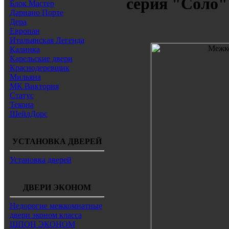
серия "Соло"
Блок Мастер
Дариано Порте
Дера
Европан
Итальянская Легенда
Калинка
Карельские двери
Краснодеревщик
Мильяна
МК Виктория
Статус
Текона
ШейлДорс
УСТАНОВКА ДВЕРЕЙ
Установка дверей
ДВЕРИ ЭКОНОМ
Недорогие межкомнатные
двери эконом класса
ШПОН ЭКОНОМ