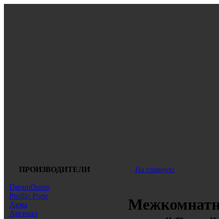
ПРОИЗВОДИТЕЛИ
На главную
DreamDoors
Profilo Porte
Межкомнатн
Акма
Арсенал