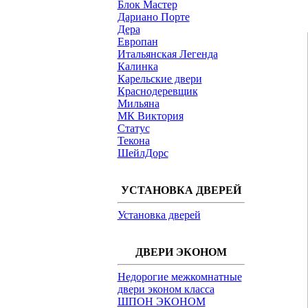
Блок Мастер
Дариано Порте
Дера
Европан
Итальянская Легенда
Калинка
Карельские двери
Краснодеревщик
Мильяна
МК Виктория
Статус
Текона
ШейлДорс
УСТАНОВКА ДВЕРЕЙ
Установка дверей
ДВЕРИ ЭКОНОМ
Недорогие межкомнатные
двери эконом класса
ШПОН ЭКОНОМ