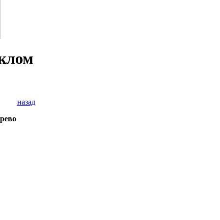
еклом
назад
ерево