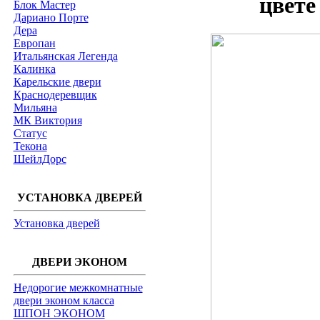
цвете
Блок Мастер
Дариано Порте
Дера
Европан
Итальянская Легенда
Калинка
Карельские двери
Краснодеревщик
Мильяна
МК Виктория
Статус
Текона
ШейлДорс
УСТАНОВКА ДВЕРЕЙ
Установка дверей
ДВЕРИ ЭКОНОМ
Недорогие межкомнатные
двери эконом класса
ШПОН ЭКОНОМ