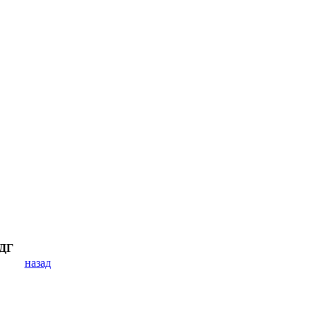
 ДГ
назад