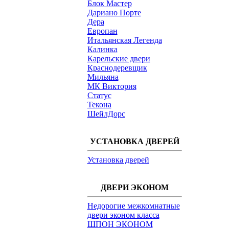
Блок Мастер
Дариано Порте
Дера
Европан
Итальянская Легенда
Калинка
Карельские двери
Краснодеревщик
Мильяна
МК Виктория
Статус
Текона
ШейлДорс
УСТАНОВКА ДВЕРЕЙ
Установка дверей
ДВЕРИ ЭКОНОМ
Недорогие межкомнатные
двери эконом класса
ШПОН ЭКОНОМ