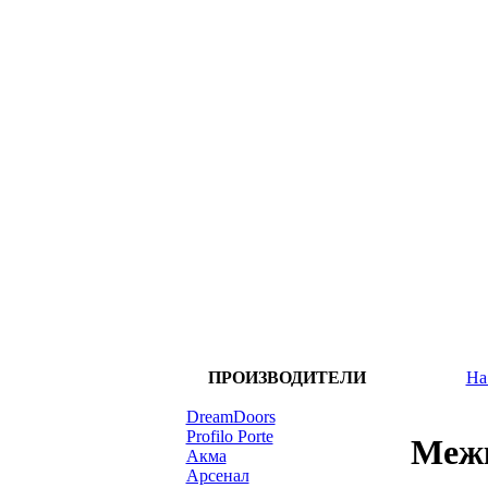
ПРОИЗВОДИТЕЛИ
На
DreamDoors
Profilo Porte
Межк
Акма
Арсенал