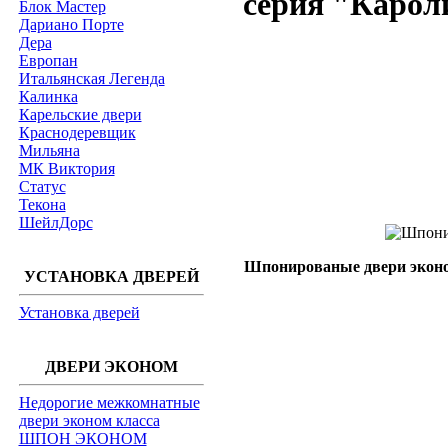
серия "Карол
Блок Мастер
Дариано Порте
Дера
Европан
Итальянская Легенда
Калинка
Карельские двери
Краснодеревщик
Мильяна
МК Виктория
Статус
Текона
ШейлДорс
Шпонированые двери эконо
УСТАНОВКА ДВЕРЕЙ
Установка дверей
ДВЕРИ ЭКОНОМ
Недорогие межкомнатные
двери эконом класса
ШПОН ЭКОНОМ