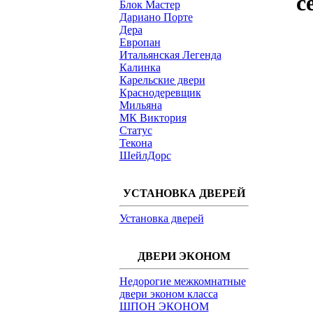
с
Блок Мастер
Дариано Порте
Дера
Европан
Итальянская Легенда
Калинка
Карельские двери
Краснодеревщик
Мильяна
МК Виктория
Статус
Текона
ШейлДорс
УСТАНОВКА ДВЕРЕЙ
Установка дверей
ДВЕРИ ЭКОНОМ
Недорогие межкомнатные
двери эконом класса
ШПОН ЭКОНОМ