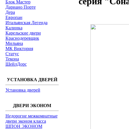
серия "Сона
Блок Мастер
Дариано Порте
Дера
Европан
Итальянская Легенда
Калинка
Карельские двери
Краснодеревщик
Мильяна
МК Виктория
Статус
Текона
ШейлДорс
УСТАНОВКА ДВЕРЕЙ
Установка дверей
ДВЕРИ ЭКОНОМ
Недорогие межкомнатные
двери эконом класса
ШПОН ЭКОНОМ