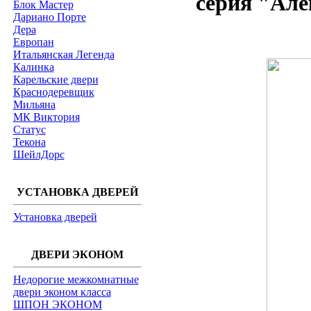
серия "Але
Блок Мастер
Дариано Порте
Дера
Европан
Итальянская Легенда
Калинка
Карельские двери
Краснодеревщик
Мильяна
МК Виктория
Статус
Текона
ШейлДорс
УСТАНОВКА ДВЕРЕЙ
Установка дверей
ДВЕРИ ЭКОНОМ
Недорогие межкомнатные
двери эконом класса
ШПОН ЭКОНОМ