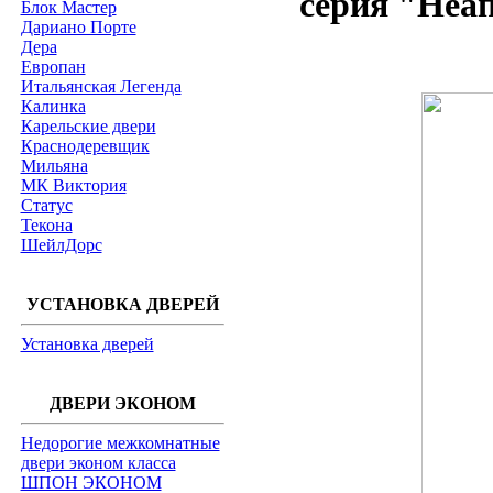
серия "Неап
Блок Мастер
Дариано Порте
Дера
Европан
Итальянская Легенда
Калинка
Карельские двери
Краснодеревщик
Мильяна
МК Виктория
Статус
Текона
ШейлДорс
УСТАНОВКА ДВЕРЕЙ
Установка дверей
ДВЕРИ ЭКОНОМ
Недорогие межкомнатные
двери эконом класса
ШПОН ЭКОНОМ