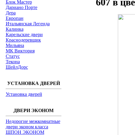
607 в цв
Блок Мастер
Дариано Порте
Дера
Европан
Итальянская Легенда
Калинка
Карельские двери
Краснодеревщик
Мильяна
МК Виктория
Статус
Текона
ШейлДорс
УСТАНОВКА ДВЕРЕЙ
Установка дверей
ДВЕРИ ЭКОНОМ
Недорогие межкомнатные
двери эконом класса
ШПОН ЭКОНОМ