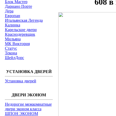
608 в
Блок Мастер
Дариано Порте
Дера
Европан
Итальянская Легенда
Калинка
Карельские двери
Краснодеревщик
Мильяна
МК Виктория
Статус
Текона
ШейлДорс
УСТАНОВКА ДВЕРЕЙ
Установка дверей
ДВЕРИ ЭКОНОМ
Недорогие межкомнатные
двери эконом класса
ШПОН ЭКОНОМ