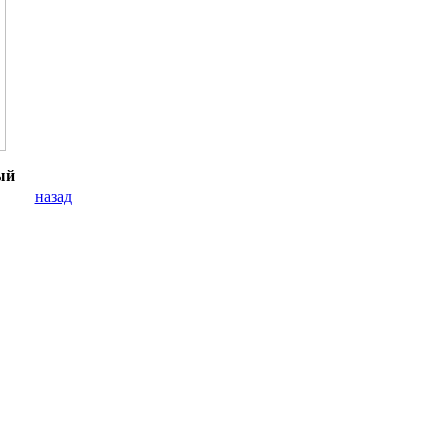
ый
назад