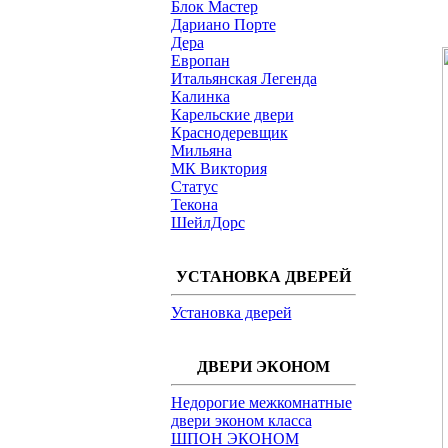
Блок Мастер
Дариано Порте
Дера
Европан
Итальянская Легенда
Калинка
Карельские двери
Краснодеревщик
Мильяна
МК Виктория
Статус
Текона
ШейлДорс
УСТАНОВКА ДВЕРЕЙ
Установка дверей
ДВЕРИ ЭКОНОМ
Недорогие межкомнатные
двери эконом класса
ШПОН ЭКОНОМ