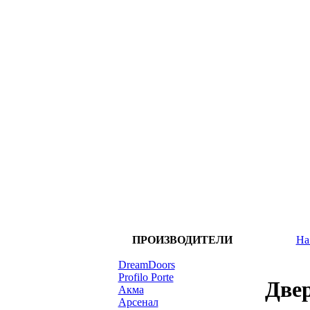
ПРОИЗВОДИТЕЛИ
На
DreamDoors
Profilo Porte
Две
Акма
Арсенал