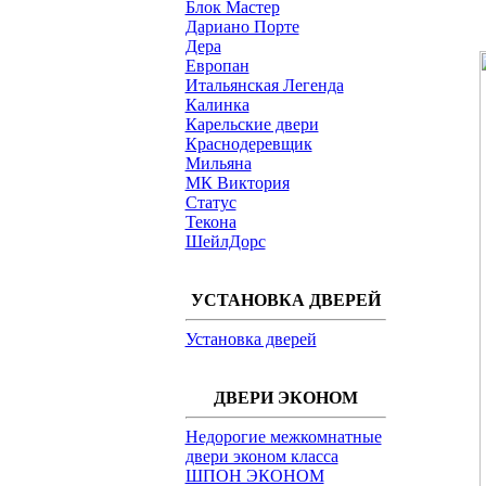
Блок Мастер
Дариано Порте
Дера
Европан
Итальянская Легенда
Калинка
Карельские двери
Краснодеревщик
Мильяна
МК Виктория
Статус
Текона
ШейлДорс
УСТАНОВКА ДВЕРЕЙ
Установка дверей
ДВЕРИ ЭКОНОМ
Недорогие межкомнатные
двери эконом класса
ШПОН ЭКОНОМ