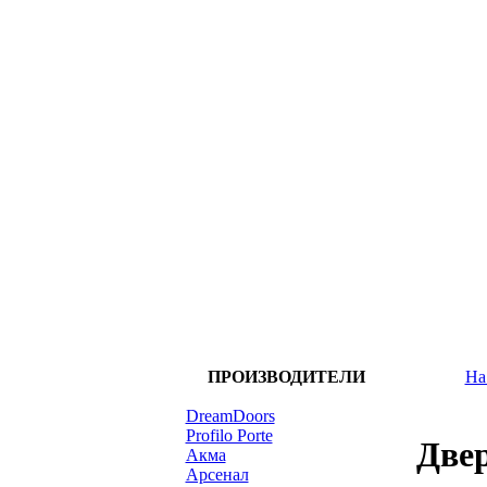
ПРОИЗВОДИТЕЛИ
На
DreamDoors
Profilo Porte
Две
Акма
Арсенал