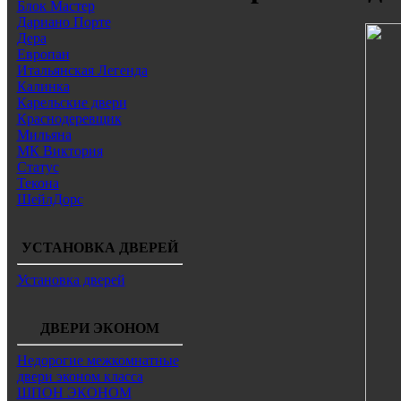
Блок Мастер
Дариано Порте
Дера
Европан
Итальянская Легенда
Калинка
Карельские двери
Краснодеревщик
Мильяна
МК Виктория
Статус
Текона
ШейлДорс
УСТАНОВКА ДВЕРЕЙ
Установка дверей
ДВЕРИ ЭКОНОМ
Недорогие межкомнатные
двери эконом класса
ШПОН ЭКОНОМ