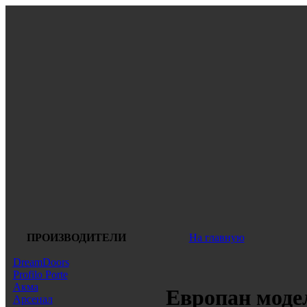
ПРОИЗВОДИТЕЛИ
На главную
DreamDoors
Profilo Porte
Акма
Европан модел
Арсенал