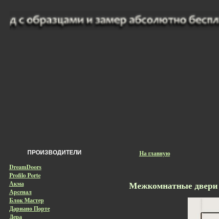
ПРОИЗВОДИТЕЛИ
На главную
DreamDoors
Profilo Porte
Межкомнатные двери Е
Акма
Арсенал
Блок Мастер
Дариано Порте
Дера