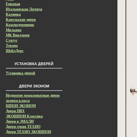
Европан
Итальянская Легенда
Калинка
Карельские двери
Краснодеревщик
Мильяна
МК Виктория
Статус
Текона
ШейлДорс
УСТАНОВКА ДВЕРЕЙ
Установка дверей
ДВЕРИ ЭКОНОМ
Недорогие межкомнатные двери
эконом класса
ШПОН ЭКОНОМ
Двери ПВХ
ЭКОШПОН Классика
Двери в ЭМАЛИ
Двери серии ТЕХНО
Двери ТЕХНО ЭКОШПОН