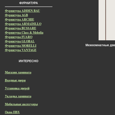
ФУРНИТУРА
Фурнитура ADDEN BAU
Фурнитура AGB
Фурнитура ARCHIE
Фурнитура ARMADILLO
Фурнитура BUSSARE
Фурнитура Class & Melodia
Фурнитура FUARO
Фурнитура GLOBAL
Фурнитура MORELLI
Межкомнатные двер
Фурнитура VANTAGE
ИНТЕРЕСНО
Магазин ламината
Входные двери
Установка дверей
Укладка ламината
Мобильные аксессуары
Окна ПВХ