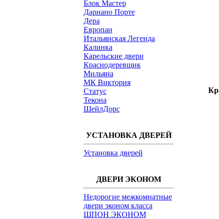
Блок Мастер
Дариано Порте
Дера
Европан
Итальянская Легенда
Калинка
Карельские двери
Краснодеревщик
Мильяна
МК Виктория
Кр
Статус
Текона
ШейлДорс
УСТАНОВКА ДВЕРЕЙ
Установка дверей
ДВЕРИ ЭКОНОМ
Недорогие межкомнатные
двери эконом класса
ШПОН ЭКОНОМ