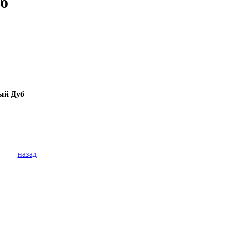
уб
ый Дуб
назад