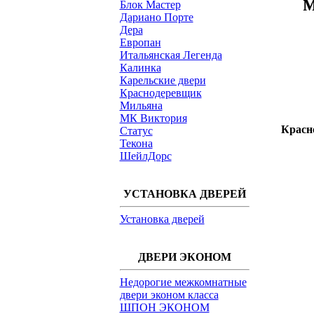
м
Блок Мастер
Дариано Порте
Дера
Европан
Итальянская Легенда
Калинка
Карельские двери
Краснодеревщик
Мильяна
МК Виктория
Красн
Статус
Текона
ШейлДорс
УСТАНОВКА ДВЕРЕЙ
Установка дверей
ДВЕРИ ЭКОНОМ
Недорогие межкомнатные
двери эконом класса
ШПОН ЭКОНОМ