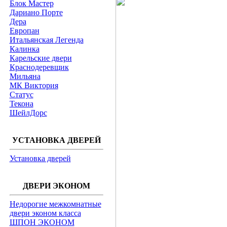
Блок Мастер
Дариано Порте
Дера
Европан
Итальянская Легенда
Калинка
Карельские двери
Краснодеревщик
Мильяна
МК Виктория
Статус
Текона
ШейлДорс
УСТАНОВКА ДВЕРЕЙ
Установка дверей
ДВЕРИ ЭКОНОМ
Недорогие межкомнатные
двери эконом класса
ШПОН ЭКОНОМ