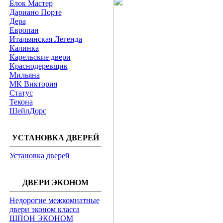
Блок Мастер
Дариано Порте
Дера
Европан
Итальянская Легенда
Калинка
Карельские двери
Краснодеревщик
Мильяна
МК Виктория
Статус
Текона
ШейлДорс
УСТАНОВКА ДВЕРЕЙ
Установка дверей
ДВЕРИ ЭКОНОМ
Недорогие межкомнатные
двери эконом класса
ШПОН ЭКОНОМ