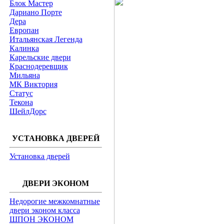
Блок Мастер
Дариано Порте
Дера
Европан
Итальянская Легенда
Калинка
Карельские двери
Краснодеревщик
Мильяна
МК Виктория
Статус
Текона
ШейлДорс
УСТАНОВКА ДВЕРЕЙ
Установка дверей
ДВЕРИ ЭКОНОМ
Недорогие межкомнатные
двери эконом класса
ШПОН ЭКОНОМ