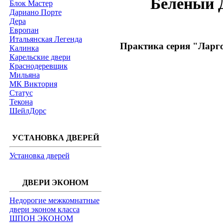
Беленый Д
Блок Мастер
Дариано Порте
Дера
Европан
Итальянская Легенда
Практика серия "Ларго
Калинка
Карельские двери
Краснодеревщик
Мильяна
МК Виктория
Статус
Текона
ШейлДорс
УСТАНОВКА ДВЕРЕЙ
Установка дверей
ДВЕРИ ЭКОНОМ
Недорогие межкомнатные
двери эконом класса
ШПОН ЭКОНОМ