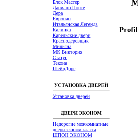
М
Блок Мастер
Дариано Порте
Дера
Европан
Итальянская Легенда
Profi
Калинка
Карельские двери
Краснодеревщик
Мильяна
МК Виктория
Статус
Текона
ШейлДорс
УСТАНОВКА ДВЕРЕЙ
Установка дверей
ДВЕРИ ЭКОНОМ
Недорогие межкомнатные
двери эконом класса
ШПОН ЭКОНОМ