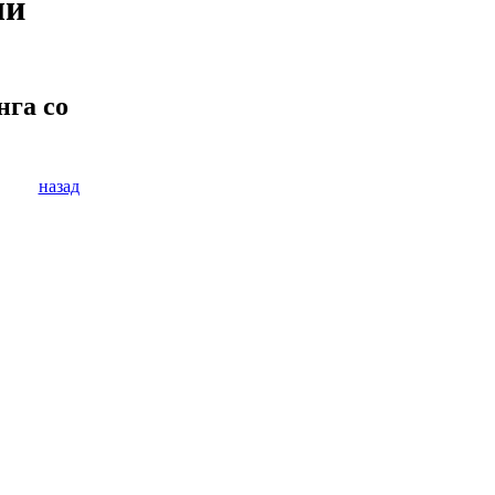
ый
нга со
назад