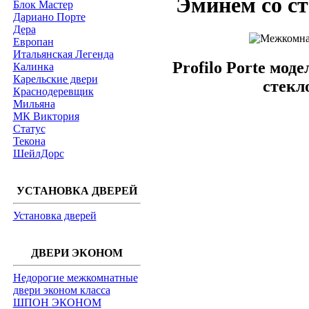
Эминем со с
Блок Мастер
Дариано Порте
Дера
Европан
Итальянская Легенда
Profilo Porte мод
Калинка
Карельские двери
стекл
Краснодеревщик
Мильяна
МК Виктория
Статус
Текона
ШейлДорс
УСТАНОВКА ДВЕРЕЙ
Установка дверей
ДВЕРИ ЭКОНОМ
Недорогие межкомнатные
двери эконом класса
ШПОН ЭКОНОМ