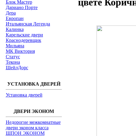
цвете Корич
Блок Мастер
Дариано Порте
Дера
Европан
Итальянская Легенда
Калинка
Карельские двери
Краснодеревщик
Мильяна
МК Виктория
Статус
Текона
ШейлДорс
УСТАНОВКА ДВЕРЕЙ
Установка дверей
ДВЕРИ ЭКОНОМ
Недорогие межкомнатные
двери эконом класса
ШПОН ЭКОНОМ