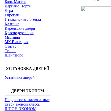
Блок Мастер
Дариано Порте
Дера
Европан
Итальянская Легенда
Калинка
Карельские двери
Краснодеревщик
Мильяна
МК Виктория
Статус
Текона
ШейлДорс
УСТАНОВКА ДВЕРЕЙ
Установка дверей
ДВЕРИ ЭКОНОМ
Недорогие межкомнатные
двери эконом класса
ШПОН ЭКОНОМ