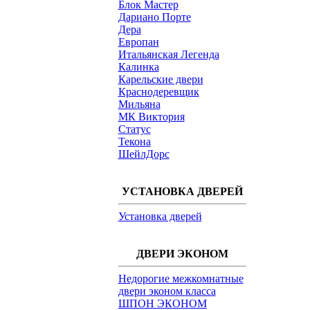
Блок Мастер
Дариано Порте
Дера
Европан
Итальянская Легенда
Калинка
Карельские двери
Краснодеревщик
Мильяна
МК Виктория
Статус
Текона
ШейлДорс
УСТАНОВКА ДВЕРЕЙ
Установка дверей
ДВЕРИ ЭКОНОМ
Недорогие межкомнатные
двери эконом класса
ШПОН ЭКОНОМ