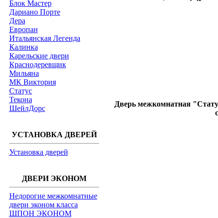
Блок Мастер
Дариано Порте
Дера
Европан
Итальянская Легенда
Калинка
Карельские двери
Краснодеревщик
Мильяна
МК Виктория
Статус
Текона
Дверь межкомнатная "Статус
ШейлДорс
УСТАНОВКА ДВЕРЕЙ
Установка дверей
ДВЕРИ ЭКОНОМ
Недорогие межкомнатные
двери эконом класса
ШПОН ЭКОНОМ