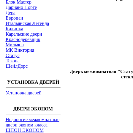
Блок Мастер
Дариано Порте
Дера
Европан
Итальянская Легенда
Калинка
Карельские двери
Краснодеревщик
Мильяна
МК Виктория
Статус
Текона
ШейлДорс
Дверь межкомнатная "Статус
стек
УСТАНОВКА ДВЕРЕЙ
Установка дверей
ДВЕРИ ЭКОНОМ
Недорогие межкомнатные
двери эконом класса
ШПОН ЭКОНОМ