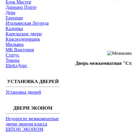
Блок Мастер
Дариано Порте
Дера
Европан
Итальянская Легенда
Калинка
Карельские двери
Краснодеревщик
Мильяна
МК Виктория
Статус
Текона
Дверь межкомнатная "Стат
ШейлДорс
УСТАНОВКА ДВЕРЕЙ
Установка дверей
ДВЕРИ ЭКОНОМ
Недорогие межкомнатные
двери эконом класса
ШПОН ЭКОНОМ