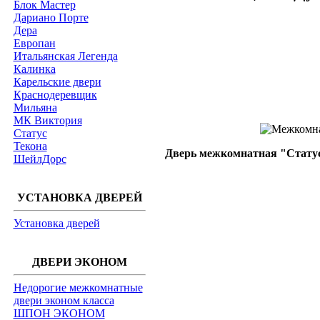
Блок Мастер
Дариано Порте
Дера
Европан
Итальянская Легенда
Калинка
Карельские двери
Краснодеревщик
Мильяна
МК Виктория
Статус
Текона
Дверь межкомнатная "Статус"
ШейлДорс
УСТАНОВКА ДВЕРЕЙ
Установка дверей
ДВЕРИ ЭКОНОМ
Недорогие межкомнатные
двери эконом класса
ШПОН ЭКОНОМ