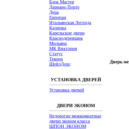
Блок Мастер
Дариано Порте
Дера
Европан
Итальянская Легенда
Калинка
Карельские двери
Краснодеревщик
Мильяна
МК Виктория
Статус
Текона
Дверь ме
ШейлДорс
УСТАНОВКА ДВЕРЕЙ
Установка дверей
ДВЕРИ ЭКОНОМ
Недорогие межкомнатные
двери эконом класса
ШПОН ЭКОНОМ